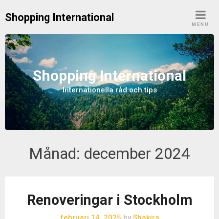
S
Shopping International
k
MENU
i
p
t
o
Shopping International
c
Internationella råd och tips
o
n
t
e
n
Månad:
december 2024
t
Renoveringar i Stockholm
februari 14, 2025
by
Shakira