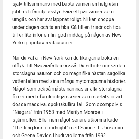
själv tillsammans med bästa vännen en helg utan
jobb och familjebestyr. Bara ett par vänner som
umgås och har avslappnat roligt. Ni kan shoppa
under dagen och ta en fika. Gå till en frisör och fixa
till er lite inför en fin, god middag på någon av New
Yorks populära restauranger.
När du väl är i New York kan du lika gärna boka en
utflykt till Niagarafallen också. Du vill inte missa den
storslagna naturen och de magnifika nästan sagolika
vattenfallen med sina många mytomspunna historier.
Något som också måste nämnas är alla storslagna
filmer med oförglömliga scener som spelats in vid
dessa massiva, spektakulära fall. Som exempelvis
”Niagara” från 1953 med Marilyn Monroe i
stjärnrollen. Eller nen något senare utkomna kade
”The long kiss goodnight” med Samuel L Jacksson
och Geena Davies i huduvrollerna från 1993.