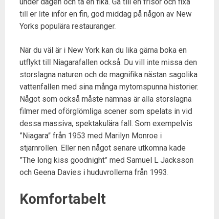
under dagen och ta en fika. Gå till en frisör och fixa
till er lite inför en fin, god middag på någon av New
Yorks populära restauranger.
När du väl är i New York kan du lika gärna boka en
utflykt till Niagarafallen också. Du vill inte missa den
storslagna naturen och de magnifika nästan sagolika
vattenfallen med sina många mytomspunna historier.
Något som också måste nämnas är alla storslagna
filmer med oförglömliga scener som spelats in vid
dessa massiva, spektakulära fall. Som exempelvis
”Niagara” från 1953 med Marilyn Monroe i
stjärnrollen. Eller nen något senare utkomna kade
”The long kiss goodnight” med Samuel L Jacksson
och Geena Davies i huduvrollerna från 1993.
Komfortabelt