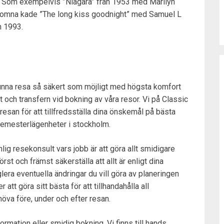
l. Som exempelvis ”Niagara” från 1953 med Marilyn
utkomna kade ”The long kiss goodnight” med Samuel L
n 1993.
kunna resa så säkert som möjligt med högsta komfort
 och transfern vid bokning av våra resor. Vi på Classic
resan för att tillfredsställa dina önskemål på bästa
 semesterlägenheter i stockholm.
nlig resekonsult vars jobb är att göra allt smidigare
rst och främst säkerställa att allt är enligt dina
lera eventuella ändringar du vill göra av planeringen
tt göra sitt bästa för att tillhandahålla all
öva före, under och efter resan.
formation eller smidig bokning. Vi finns till hands