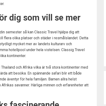
er.
r dig som vill se mer
din semester så kan Classic Travel hjälpa dig att
ll flera olika platser och städer i resmålslandet. Detta
etydligt mycket mer av landets kulturarv och
mma hotellpool under hela vistelsen. Classig Travel
lika kontinenter.
l Thailand och Afrika vilka är två stora kontinenter med
värda att besöka. En spännande safari blir ett både
ande äventyr för hela familjen. Barnen allra helst
 Afrikas savanner. Härliga minnen och erfarenheter att
ks fascinerande