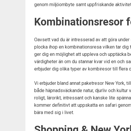
genom miljöombyte samt uppfriskande aktivitet
Kombinationsresor fö
Oavsett vad du är intresserad av att göra under 
plocka ihop en kombinationsresa vilken tar dig ti
ger dig en möjlighet att uppleva och upptäcka b
värdigheter än om du stannar kvar vid en och sa
erbjuder dig olika typer av kombiresor till flera o
Vi erbjuder bland annat paketresor New York, til
både häpnadsväckande natur, djurliv och kultur 
roligt, lärorikt, intressant och kanske lite spänn
kommer definitivt att uppskatta en safari genom
bära med sig i livet.
Shopping & New Yor