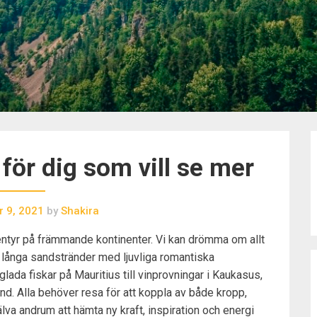
ör dig som vill se mer
 9, 2021
by
Shakira
entyr på främmande kontinenter. Vi kan drömma om allt
 långa sandstränder med ljuvliga romantiska
ada fiskar på Mauritius till vinprovningar i Kaukasus,
and. Alla behöver resa för att koppla av både kropp,
va andrum att hämta ny kraft, inspiration och energi