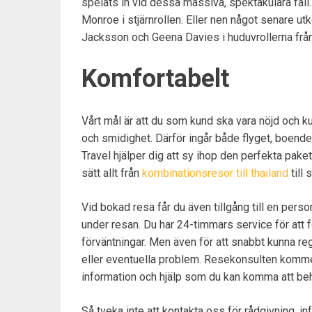
spelats in vid dessa massiva, spektakulära fal
Monroe i stjärnrollen. Eller nen något senare 
Jacksson och Geena Davies i huduvrollerna frå
Komfortabelt
Vårt mål är att du som kund ska vara nöjd och 
och smidighet. Därför ingår både flyget, boendet
Travel hjälper dig att sy ihop den perfekta paket
sätt allt från
kombinationsresor till thailand
till
Vid bokad resa får du även tillgång till en perso
under resan. Du har 24-timmars service för att fö
förväntningar. Men även för att snabbt kunna reg
eller eventuella problem. Resekonsulten kommer a
information och hjälp som du kan komma att beh
Så tveka inte att kontakta oss för rådgivning, in