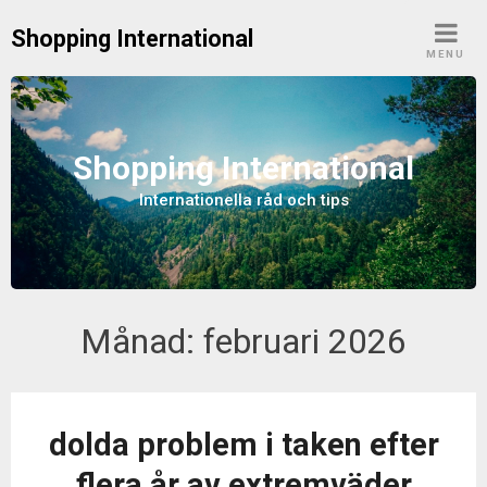
S
Shopping International
k
MENU
i
p
t
o
Shopping International
c
Internationella råd och tips
o
n
t
e
n
Månad:
februari 2026
t
dolda problem i taken efter
flera år av extremväder