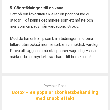
5. Gör städningen till en vana
Sätt på din favoritmusik eller en podcast när du
städar – då känns det mindre som ett måste och
mer som en paus från vardagens stress.
Med de här enkla tipsen blir städningen inte bara
lättare utan också mer hanterbar i en hektisk vardag.
Prova att lägga in små städpauser varje dag – snart
märker du hur mycket fräschare ditt hem känns!
P
o
Previous Post:
s
Botox – en populär skönhetsbehandling
t
med snabb effekt
n
a