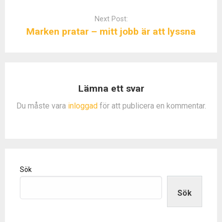
v
Next Post:
i
Marken pratar – mitt jobb är att lyssna
g
a
t
i
o
Lämna ett svar
n
Du måste vara
inloggad
för att publicera en kommentar.
Sök
Sök