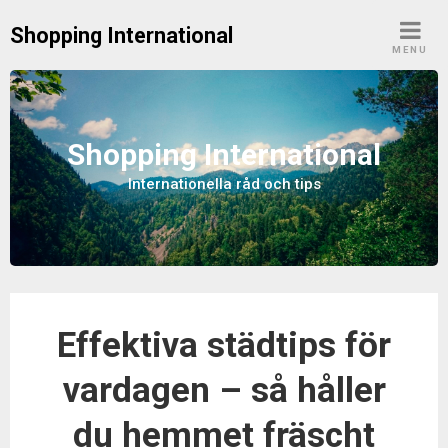
S
Shopping International
k
MENU
i
p
t
o
Shopping International
c
Internationella råd och tips
o
n
t
e
n
t
Effektiva städtips för
vardagen – så håller
du hemmet fräscht